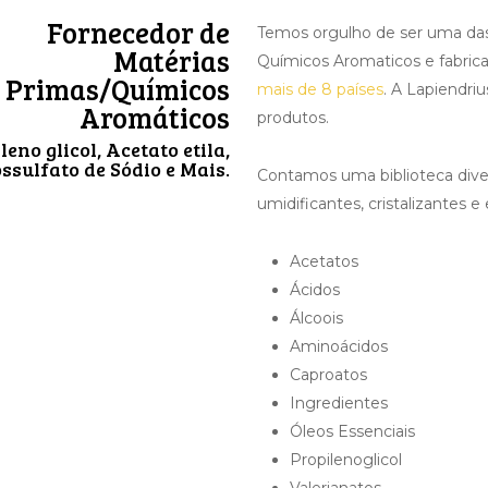
Fornecedor de
Temos orgulho de ser uma da
Matérias
Químicos Aromaticos e fabrica
Primas/Químicos
mais de 8 países
. A Lapiendriu
Aromáticos
produtos.
leno glicol, Acetato etila,
ssulfato de Sódio e Mais.
Contamos uma biblioteca dive
umidificantes, cristalizantes e
Acetatos
Ácidos
Álcoois
Aminoácidos
Caproatos
Ingredientes
Óleos Essenciais
Propilenoglicol
Valerianatos